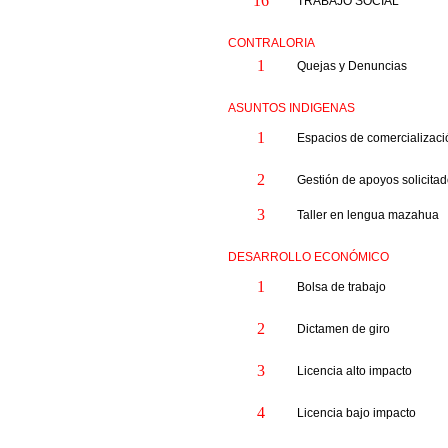
16
TRABAJO SOCIAL
CONTRALORIA
1
Quejas y Denuncias
ASUNTOS INDIGENAS
1
Espacios de comercializaci
2
Gestión de apoyos solicita
3
Taller en lengua mazahua
DESARROLLO ECONÓMICO
1
Bolsa de trabajo
2
Dictamen de giro
3
Licencia alto impacto
4
Licencia bajo impacto