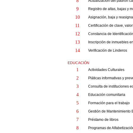
8
Actualización del padrón ca
9
Registro de altas, bajas y 
10
Asignación, baja y reasigna
11
Certificación de clave, val
12
Constancia de Identificació
13
Inscripción de inmuebles en
14
Verificación de Linderos
EDUCACIÓN
1
Actividades Culturales
2
Pláticas informativas y prev
3
Consulta de instituciones e
4
Educación comunitaria
5
Formación para el trabajo
6
Gestión de Mantenimiento 
7
Préstamo de libros
8
Programas de Alfabetizació