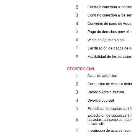
2
Contrato conexion a los ser
3
Contrato conexion a los ser
4
Convenio de pago de Agua
5
Pago de derechos porv el s
6
Venta de Agua en pipa
7
Certificación de pagos de 
8
Factibilidad de los servicio
REGISTRO CIVIL
1
Actas de adopcion
2
Correccion de vicios o defe
3
Divorcio Administrativo
4
Divorcio Judicial
5
Expedicion de copias certif
Expedicion de copias certifi
6
las actas, asi como constan
estado civil
7
Inscripcion de acta de reco