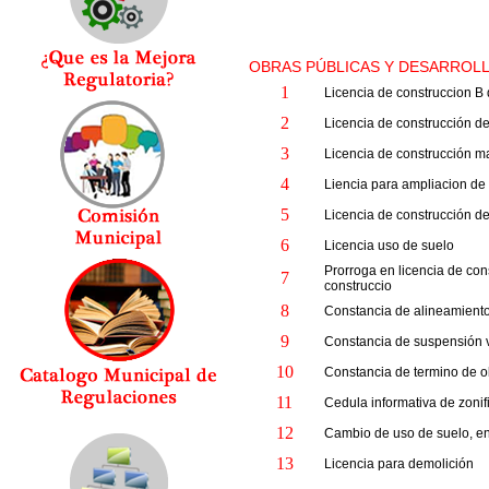
OBRAS PÚBLICAS Y DESARROL
1
Licencia de construccion B
2
Licencia de construcción de
3
Licencia de construcción m
4
Liencia para ampliacion de
5
Licencia de construcción d
6
Licencia uso de suelo
Prorroga en licencia de con
7
construccio
8
Constancia de alineamiento
9
Constancia de suspensión v
10
Constancia de termino de 
11
Cedula informativa de zonif
12
Cambio de uso de suelo, en
13
Licencia para demolición