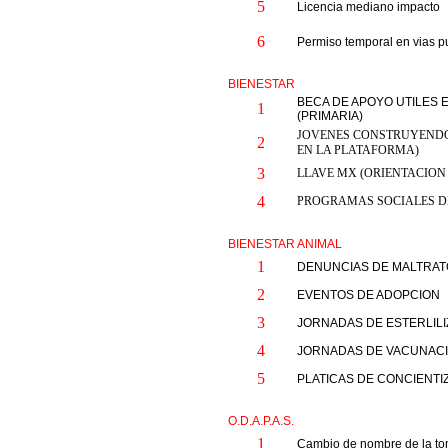
5
Licencia mediano impacto
6
Permiso temporal en vias p
BIENESTAR
BECA DE APOYO UTILES 
1
(PRIMARIA)
JOVENES CONSTRUYENDO
2
EN LA PLATAFORMA)
3
LLAVE MX (ORIENTACION
4
PROGRAMAS SOCIALES DE
BIENESTAR ANIMAL
1
DENUNCIAS DE MALTRAT
2
EVENTOS DE ADOPCION
3
JORNADAS DE ESTERLIL
4
JORNADAS DE VACUNACI
5
PLATICAS DE CONCIENTI
O.D.A.P.A.S.
1
Cambio de nombre de la t