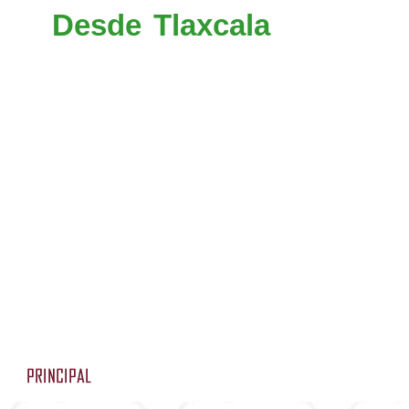
Desde Tlaxcala
tomar la 
(117D) y en el entronque d
de Santa Martha Acatitla
Iztapalapa pasando por Perifé
Patriotismo y salir ha
Constituyentes, en el en
tomar la dirección de La Ma
de Toluca y tomar la direcc
Ixtlahuaca y al llegar a At
desviación (05) a El Oro, (
y en la ciudad continuar por