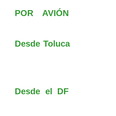
de 3 horas y el costo es d
POR AVIÓN
Los aerop
Internacional de Toluca y 
México. Posteriormente el t
Desde Toluca
dirigirse ha
Ixtlahuaca (055D), seguir ha
desviación (05) hacia El
Atlacomulco y en esta ciuda
El Oro).
Desde el DF
hay que tom
Constituyentes en el entr
la dirección de La Marques