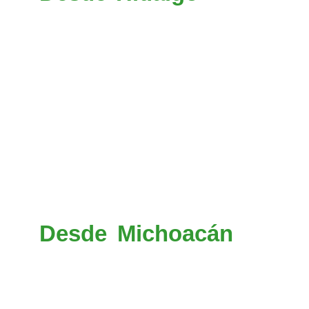
Agua y El Dorado (085), en 
la dirección de San Cristób
entronque con Cuautitlán t
Chamapa, seguir hacia La 
llegar hasta la ciudad de
pasar por Ixtlahuaca y lle
tomar la dirección (05) a 
Atlacomulco y en esa ciuda
Oro).
Desde Michoacán
(Moreli
(043), en el entronque, tom
en el entronque tomar la di
hacia El Oro.