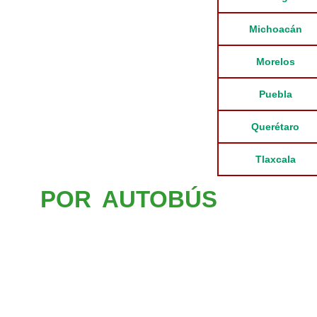
Michoacán
Morelos
Puebla
Querétaro
Tlaxcala
POR AUTOBÚS
Las líne
ofrecen corridas directas 
Central de Autobuses de To
como de la Ciudad de Méxic
Observatorio de la línea 1).