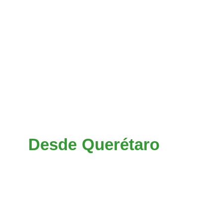
Iztapalapa pasando por Perifé
Patriotismo y salir ha
Constituyentes, en el en
tomar la dirección de la Ma
de Toluca y tomar la direcc
Ixtlahuaca y al llegar a At
desviación (05) a El Oro. (
en esa ciudad continuar por 
Desde Querétaro
salir por
del Rió (057D) pasando po
Palmillas desviarse hacia 
llegar a Acambay y al lleg
tomar la desviación (05) a El