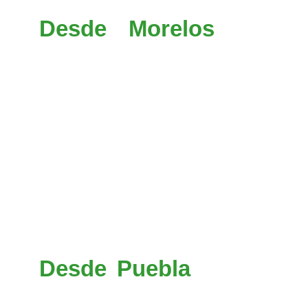
Desde Morelos
(Cuerna
Cuernavaca y en el entronq
Monumento al Caminero, 
Insurgentes, virar en Pe
entronque Constituyentes
(015), llegar hasta la ciud
San Cayetano (055), desvia
Atlacomulco en el entronque
(Tomar la autopista Toluca-
por la dirección a El Oro).
Desde Puebla
tomar la d
(150d) hacia Santa Martha