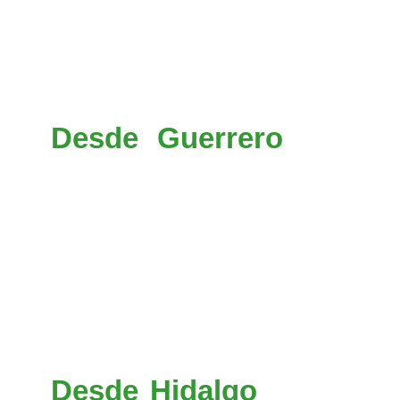
San Cayetano (015) y segu
(055D) y al llegar a Atla
desviación (05) a El Oro (t
y en esta ciudad continuar p
Desde Guerrero
hay que
Morelos y en el entronque d
(095) hacia Cacahuamilpa, 
Tenango (055) hasta llega
dirección de San Cayetano
llegar a Atlacomulco en el 
El Oro (tomar la autopista
continuar por la desviación 
Desde Hidalgo
(Pachuca) 